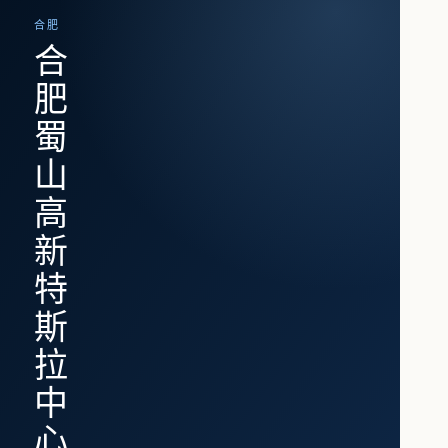
合肥
合
肥
蜀
山
高
新
特
斯
拉
中
心