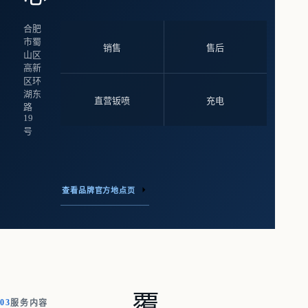
合肥
市蜀
销售
售后
山区
高新
区环
湖东
直营钣喷
充电
路
19
号
查看品牌官方地点页
覆
03
服务内容