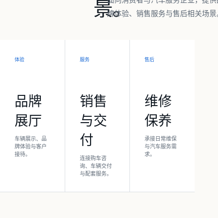
面向消费者与汽车服务企业，提供
景。
牌体验、销售服务与售后相关场景
体验
服务
售后
品牌
销售
维修
展厅
与交
保养
付
车辆展示、品
承接日常维保
牌体验与客户
与汽车服务需
接待。
求。
连接购车咨
询、车辆交付
与配套服务。